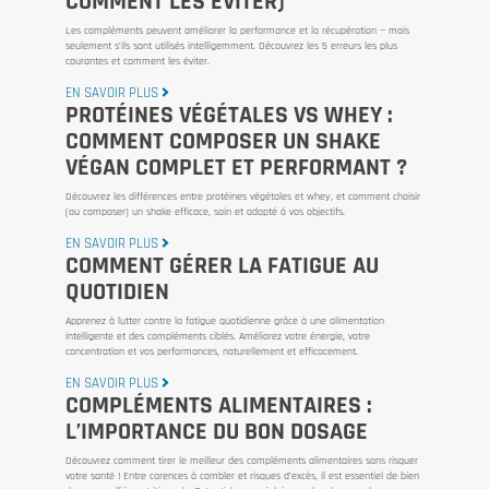
COMMENT LES ÉVITER)
Les compléments peuvent améliorer la performance et la récupération — mais
seulement s’ils sont utilisés intelligemment. Découvrez les 5 erreurs les plus
courantes et comment les éviter.
EN SAVOIR PLUS
PROTÉINES VÉGÉTALES VS WHEY :
COMMENT COMPOSER UN SHAKE
VÉGAN COMPLET ET PERFORMANT ?
Découvrez les différences entre protéines végétales et whey, et comment choisir
(ou composer) un shake efficace, sain et adapté à vos objectifs.
EN SAVOIR PLUS
COMMENT GÉRER LA FATIGUE AU
QUOTIDIEN
Apprenez à lutter contre la fatigue quotidienne grâce à une alimentation
intelligente et des compléments ciblés. Améliorez votre énergie, votre
concentration et vos performances, naturellement et efficacement.
EN SAVOIR PLUS
COMPLÉMENTS ALIMENTAIRES :
L’IMPORTANCE DU BON DOSAGE
Découvrez comment tirer le meilleur des compléments alimentaires sans risquer
votre santé ! Entre carences à combler et risques d’excès, il est essentiel de bien