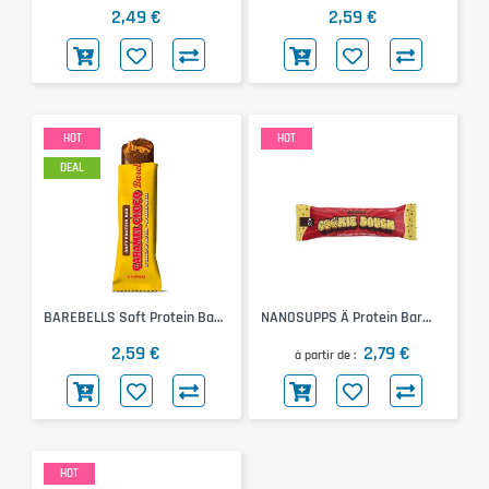
105mg)
(White Salty Peanut, 55g)
2,49 €
2,59 €
HOT
HOT
DEAL
BAREBELLS Soft Protein Bar
NANOSUPPS Ä Protein Bar
(Caramel Choco, 55g)
(Chunky Cookie Dough, 55g)
2,59 €
2,79 €
à partir de
HOT