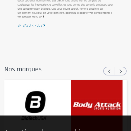
doser ces alliés nutritionnels. Cet article vous éclaire sur les dangers du
surdosage, les interactions à surveiller, et vous donne des conseils pratiques pour
une consommation éclairée. Que vous soyez sportif, femme enceinte ou
simplement soucieux de votre bien-être, apprenez à adapter vos compléments à
vos besoins réels. 🌱💊
EN SAVOIR PLUS
‹
›
Nos marques