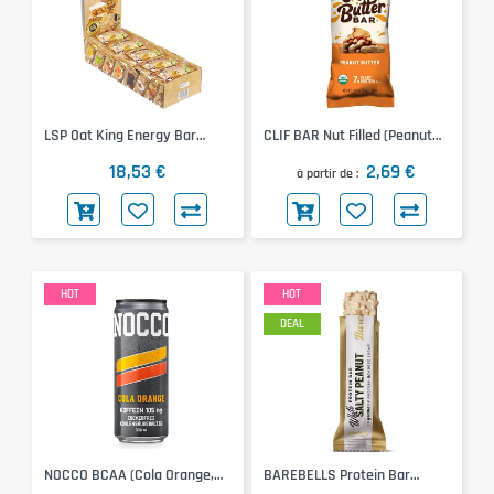
LSP Oat King Energy Bar
CLIF BAR Nut Filled (Peanut
10x90g (Zitrone Mohn)
Butter, 50g)
18,53 €
2,69 €
à partir de
HOT
HOT
DEAL
NOCCO BCAA (Cola Orange,
BAREBELLS Protein Bar