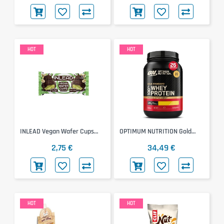
HOT
HOT
INLEAD Vegan Wafer Cups
OPTIMUM NUTRITION Gold
(Pistachio Dark Chocolate,
Standard 100% Whey 768g
2,75 €
34,49 €
50g)
(Delicious Strawberry)
HOT
HOT